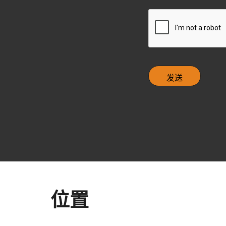
h
e
C
c
A
k
P
b
T
o
C
x
H
A
位置