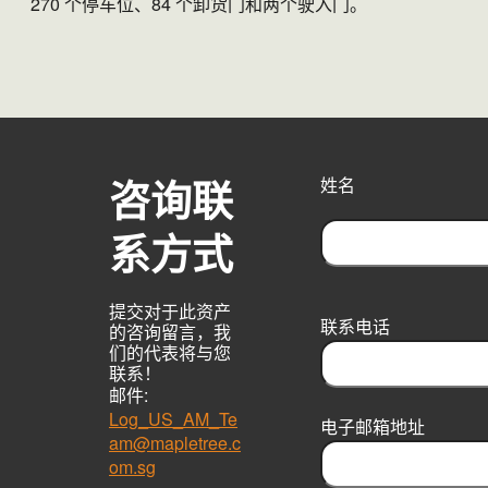
270 个停车位、84 个卸货门和两个驶入门。
咨询联
姓名
系方式
F
i
提交对于此资产
r
联系电话
的咨询留言，我
s
们的代表将与您
t
联系！
邮件:
Log_US_AM_Te
电子邮箱地址
am@mapletree.c
om.sg