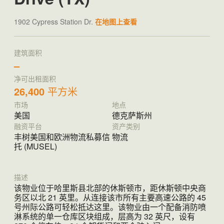
1902 Cypress Station Dr.
在地图上查看
建筑面积
–
净可出租面积
26,400
平方米
市场
地点
美国
德克萨斯州
融资平台
资产类别
丰树美国和欧洲物流私募信
物流
托 (MUSEL)
描述
该物业位于哈里斯县北部的休斯顿市，距休斯顿中央商
务区以北 21 英里。从连接该市所有主要高速公路的 45
号州际公路可轻松抵达这里。该物业由一个配备消防喷
淋系统的单一仓库区块组成，层高为 32 英尺，设有