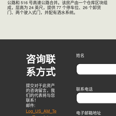
公路和 516 号高速公路合并。该房产由一个仓库区块组
成，层高为 24 英尺，提供 77 个停车位、26 个卸货
门、两个驶入式门，并配有洒水系统。
咨询联
姓名
系方式
F
i
提交对于此资产
r
联系电话
的咨询留言，我
s
们的代表将与您
t
联系！
邮件:
Log_US_AM_Te
电子邮箱地址