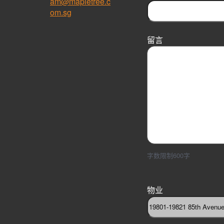
am@mapletree.c
om.sg
留言
字数限制600字
物业