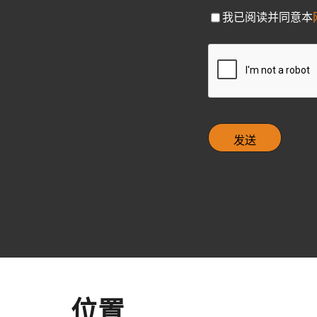
C
我已阅读并同意本
h
e
C
c
A
k
P
b
T
o
C
x
H
A
位置