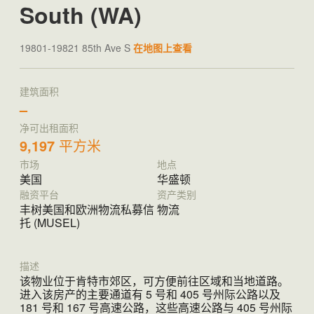
South (WA)
19801-19821 85th Ave S
在地图上查看
建筑面积
–
净可出租面积
9,197
平方米
市场
地点
美国
华盛顿
融资平台
资产类别
丰树美国和欧洲物流私募信
物流
托 (MUSEL)
描述
该物业位于肯特市郊区，可方便前往区域和当地道路。
进入该房产的主要通道有 5 号和 405 号州际公路以及
181 号和 167 号高速公路，这些高速公路与 405 号州际