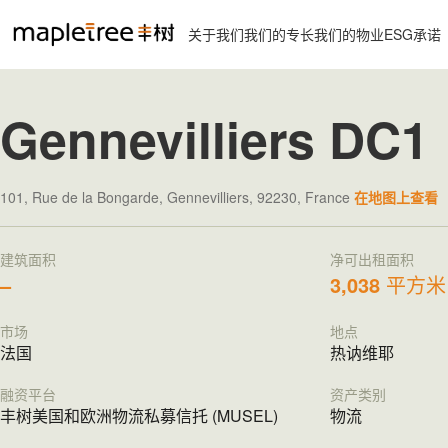
关于我们
我们的专长
我们的物业
ESG承诺
Gennevilliers DC1
101, Rue de la Bongarde, Gennevilliers, 92230, France
在地图上查看
建筑面积
净可出租面积
–
3,038
平方米
市场
地点
法国
热讷维耶
融资平台
资产类别
丰树美国和欧洲物流私募信托 (MUSEL)
物流