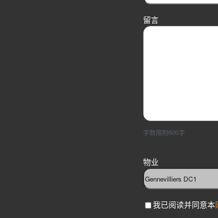
留言
字数限制600字
物业
C
我已阅读并同意本
h