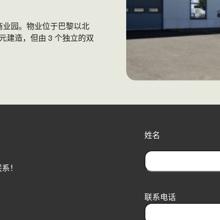
c 商业园。物业位于巴黎以北
单元建造，但由 3 个独立的双
姓名
联系！
F
i
r
联系电话
s
t