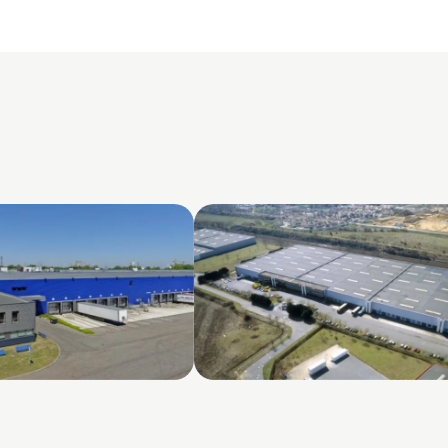
 DC2
Savigny le Temple DC1