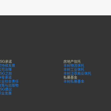
ESG承诺
房地产信托
可持续发展
丰树物流信托
公司治理
丰树工业信托
ESG之旅
丰树泛亚商业信托
净零承诺
私募基金
企业社会责任
丰树私募基金
政策与出版物
ESG倡议
职业发展