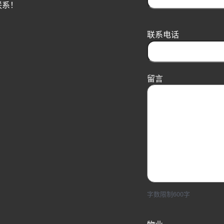
联系！
F
i
r
联系电话
s
t
留言
字数限制600字