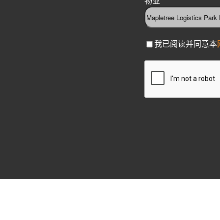
物业
C
我已阅读并同意本
h
C
e
A
c
P
k
T
b
C
o
H
x
A