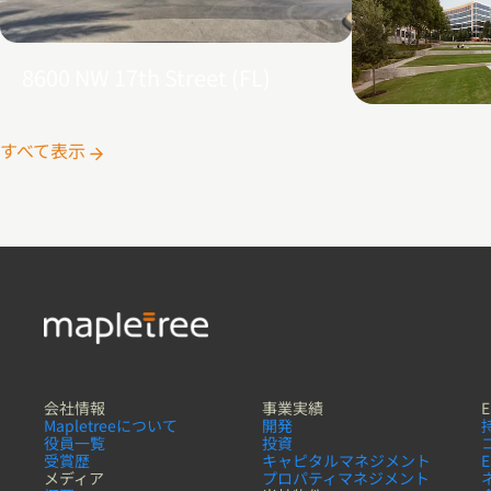
8600 NW 17th Street (FL)
Galatyn D- 
すべて表示
Parkway
会社情報
事業実績
E
Mapletreeについて
開発
役員一覧
投資
受賞歴
キャピタルマネジメント
メディア
プロパティマネジメント