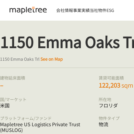
会社情報
事業実績
当社物件
ESG
1150 Emma Oaks Trl
1150 Emma Oaks Trl
See on Map
建物延床面積
賃貸可能面積
–
122,203
sqm
国/マーケット
所在地
米国
フロリダ
プラットフォーム/ファンド
物件タイプ
Mapletree US Logistics Private Trust
物流
(MUSLOG)