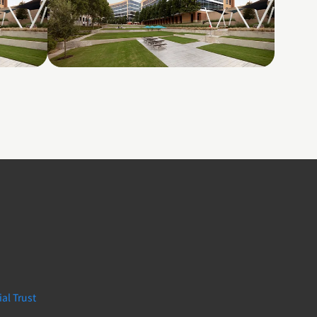
ance
Galatyn B- 2375 North
Glenville Drive
al Trust