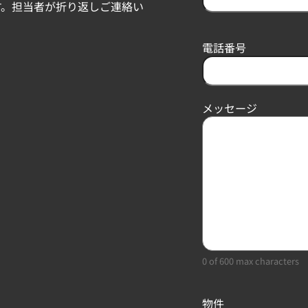
す。担当者が折り返しご連絡い
F
i
r
電話番号
s
t
メッセージ
0 of 600 max characters
物件