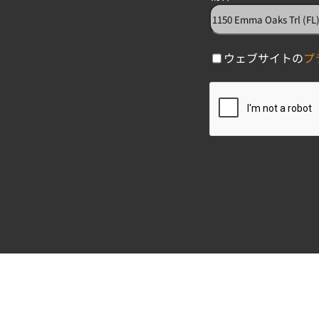
C
ウェブサイトの
プ
h
C
e
A
c
P
k
T
b
C
o
H
x
A