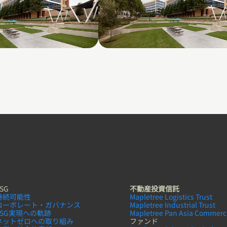
1011 Galatyn
Galatyn C- 2380 Perform
Drive
SG
不動産投資信託
持続可能性
Mapletree Logistics Trust
コーボレート・ガバナンス
Mapletree Industrial Trust
ESG実現への軌跡
Mapletree Pan Asia Commerci
ネットゼロへの取り組み
ファンド