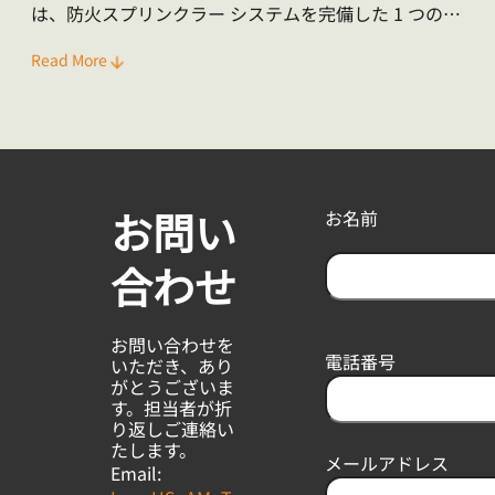
は、防火スプリンクラー システムを完備した 1 つの倉
庫ブロックで構成され、天井高 8 フィート、駐車スペ
Read More
ース 209 台、ドック ドア 36 か所、ドライブイン ドア
1 か所を備えています。
お問い
お名前
合わせ
F
i
お問い合わせを
r
電話番号
いただき、あり
s
がとうございま
t
す。担当者が折
り返しご連絡い
たします。
メールアドレス
Email: