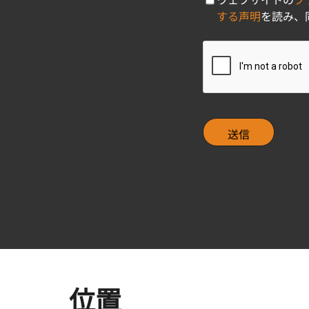
h
する声明
を読み、
e
c
C
k
A
b
P
o
T
x
C
H
A
位置