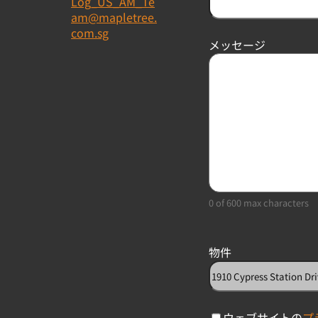
Log_US_AM_Te
am@mapletree.
com.sg
メッセージ
0 of 600 max characters
物件
C
ウェブサイトの
プ