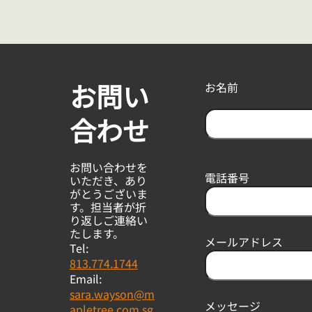
お問い
お名前
合わせ
F
i
お問い合わせを
r
電話番号
いただき、あり
s
がとうございま
t
す。担当者が折
り返しご連絡い
たします。
メールアドレス
Tel:
813.774.1744
Email:
sara.wayson@m
メッセージ
apletree.com.sg