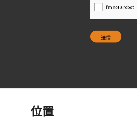
k
A
b
P
o
T
x
C
H
A
位置