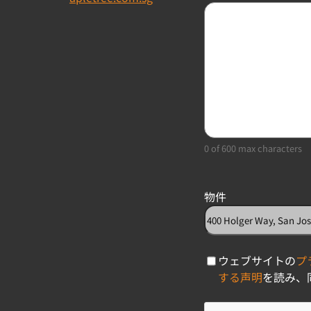
0 of 600 max characters
物件
C
ウェブサイトの
プ
h
する声明
を読み、
e
c
C