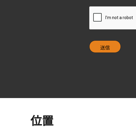
e
c
C
k
A
b
P
o
T
x
C
H
A
位置