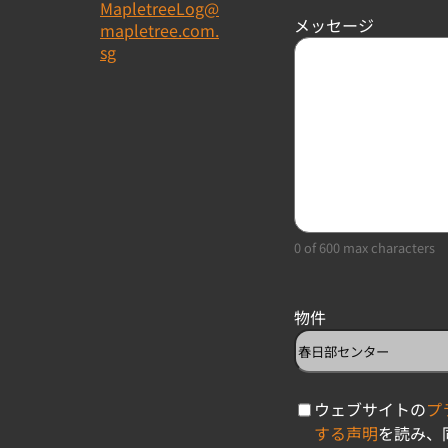
MapletreeLog@
メッセージ
mapletree.com.
sg
0 of 600 max characters
物件
C
ウェブサイトの
プ
h
する声明
を読み、