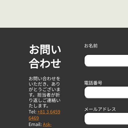
お問い
お名前
合わせ
F
i
お問い合わせを
r
電話番号
いただき、あり
s
がとうございま
t
す。担当者が折
り返しご連絡い
たします。
メールアドレス
Tel:
+81 3 6459
6469
Email:
Ask-