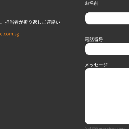
お名前
す。担当者が折り返しご連絡い
F
i
e.com.sg
r
電話番号
s
t
メッセージ
0 of 600 max characters