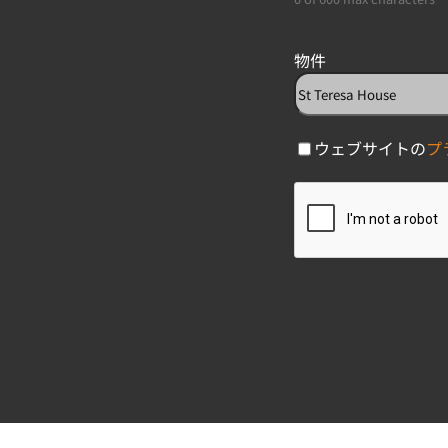
物件
C
ウェブサイトの
プ
h
C
e
A
c
P
k
T
b
C
o
H
x
A