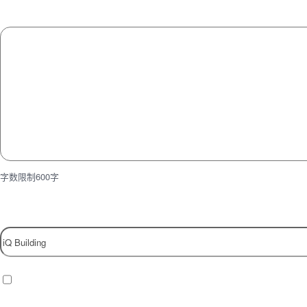
Message
(Required)
字数限制600字
Property
Checkbox
(Required)
I have read and agree to the website
privacy policy
.