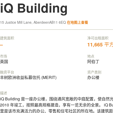
iQ Building
15 Justice Mill Lane, AberdeenAB11 6EQ
在地图上查看
建筑面积
净可出租面积
–
11,665
平
市场
地点
英国
阿伯丁
融资平台
资产类别
丰树欧洲收益私募信托 (MERIT)
办公楼
描述
iQ Building 是一座办公楼，围绕通风宽敞的中庭配置，使
2010 年竣工，按照最高规格建造，享有一览无余的全景。 iQ Bu
里是该市充满活力的办公、零售和住宅社区的所在地。该建筑距离火车