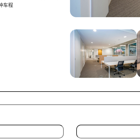
钟车程
Email Address
(Required)