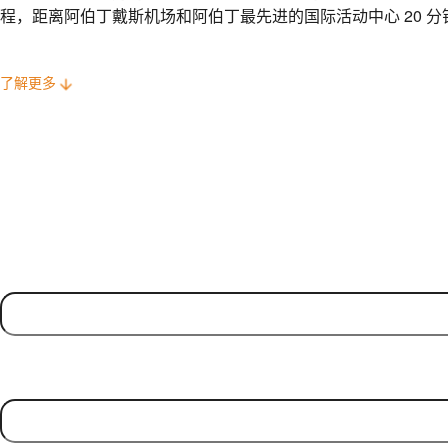
程，距离阿伯丁戴斯机场和阿伯丁最先进的国际活动中心 20 分
了解更多
Name
(Required)
First
Contact Number