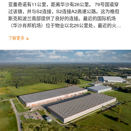
亚塞奇诺有11公里，距离华沙有26公里。 79号国道穿
过该镇，并与S2连接，S2连接A2高速公路。这为格但
斯克和波兰南部提供了良好的连接。最近的国际机场
（华沙肖邦机场）位于物业以北25公里处，最近的火车
站距离Gora Kalwaria的物业有7公里。该建筑由单层仓
了解更多
库大楼和附属办公室组成，公共交通便利。