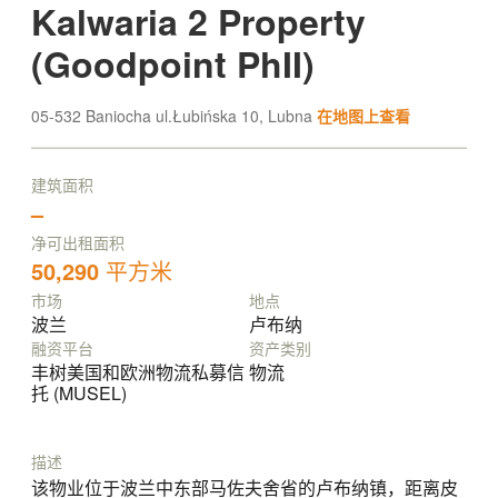
Kalwaria 2 Property
(Goodpoint PhII)
05-532 Baniocha ul.Łubińska 10, Lubna
在地图上查看
建筑面积
–
净可出租面积
50,290
平方米
市场
地点
波兰
卢布纳
融资平台
资产类别
丰树美国和欧洲物流私募信
物流
托 (MUSEL)
描述
该物业位于波兰中东部马佐夫舍省的卢布纳镇，距离皮