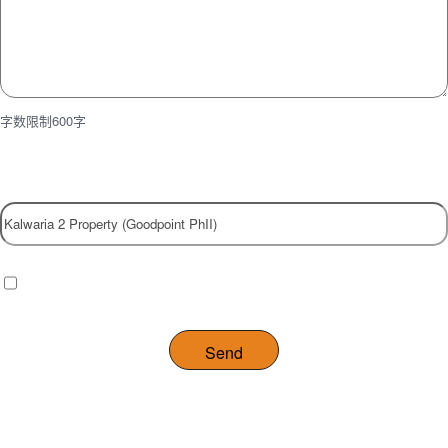
字数限制600字
Property
Checkbox
(Required)
I have read and agree to the website
privacy policy
.