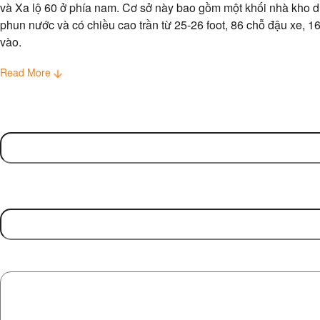
và Xa lộ 60 ở phía nam. Cơ sở này bao gồm một khối nhà kho du
phun nước và có chiều cao trần từ 25-26 foot, 86 chỗ đậu xe, 1
vào.
Read More
Name
(Required)
First
Contact Number
Message
(Required)