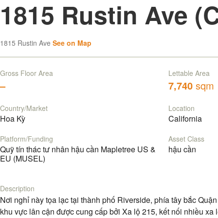
1815 Rustin Ave (
1815 Rustin Ave
See on Map
Gross Floor Area
Lettable Area
–
7,740
sqm
Country/Market
Location
Hoa Kỳ
California
Platform/Funding
Asset Class
Quỹ tín thác tư nhân hậu cần Mapletree US &
hậu cần
EU (MUSEL)
Description
Nơi nghỉ này tọa lạc tại thành phố Riverside, phía tây bắc Quậ
khu vực lân cận được cung cấp bởi Xa lộ 215, kết nối nhiều xa 