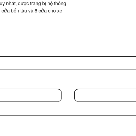
y nhất, được trang bị hệ thống
6 cửa bến tàu và 8 cửa cho xe
Email Address
(Required)