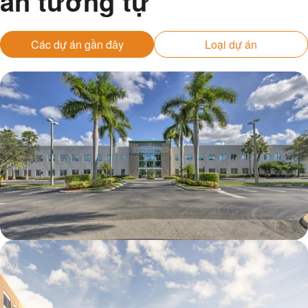
án tương tự
Các dự án gần đây
Loại dự án
8600 NW 17th Street (FL)