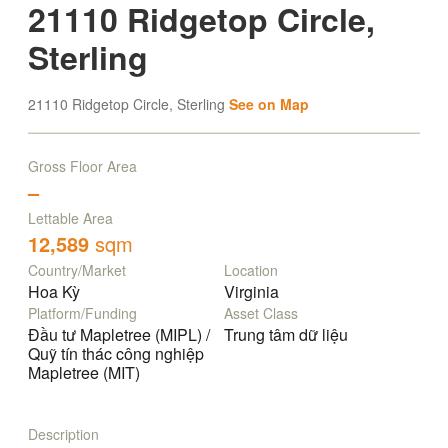
21110 Ridgetop Circle,
Sterling
21110 Ridgetop Circle, Sterling
See on Map
Gross Floor Area
–
Lettable Area
12,589
sqm
Country/Market
Location
Hoa Kỳ
Virginia
Platform/Funding
Asset Class
Đầu tư Mapletree (MIPL) /
Trung tâm dữ liệu
Quỹ tín thác công nghiệp
Mapletree (MIT)
Description