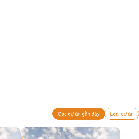
Các dự án gần đây
Loại dự án