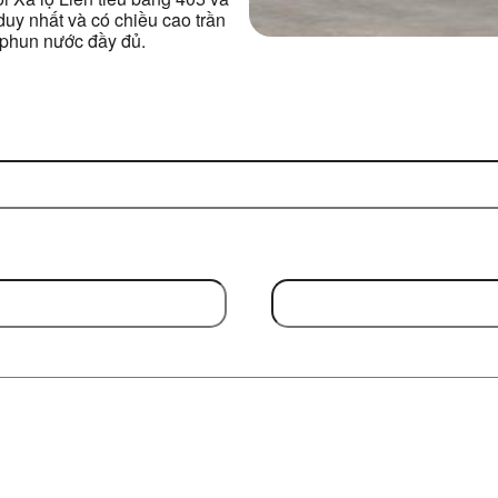
uy nhất và có chiều cao trần
c phun nước đầy đủ.
Email Address
(Required)