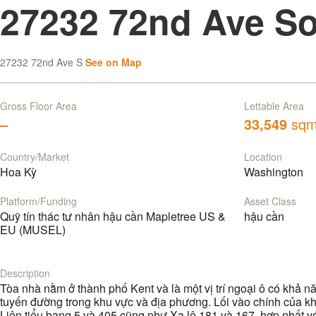
27232 72nd Ave S
27232 72nd Ave S
See on Map
Gross Floor Area
Lettable Area
–
33,549
sq
Country/Market
Location
Hoa Kỳ
Washington
Platform/Funding
Asset Class
Quỹ tín thác tư nhân hậu cần Mapletree US &
hậu cần
EU (MUSEL)
Description
Tòa nhà nằm ở thành phố Kent và là một vị trí ngoại ô có khả nă
tuyến đường trong khu vực và địa phương. Lối vào chính của k
Liên tiểu bang 5 và 405 cũng như Xa lộ 181 và 167, hợp nhất vớ