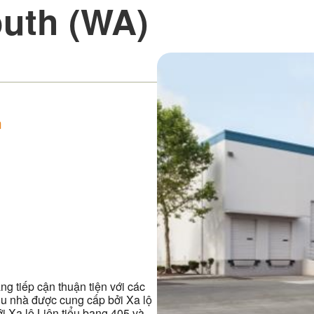
outh (WA)
m
ng tiếp cận thuận tiện với các
hu nhà được cung cấp bởi Xa lộ
i Xa lộ Liên tiểu bang 405 và