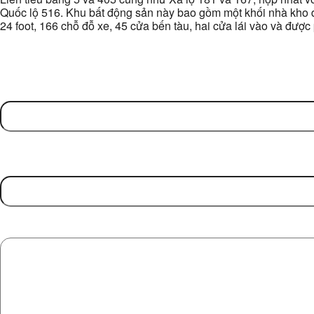
Quốc lộ 516. Khu bất động sản này bao gồm một khối nhà kho d
24 foot, 166 chỗ đỗ xe, 45 cửa bến tàu, hai cửa lái vào và đượ
Name
(Required)
First
Contact Number
Message
(Required)