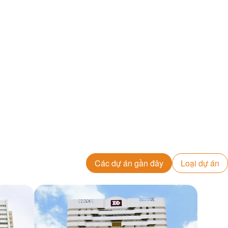
Các dự án gần đây
Loại dự án