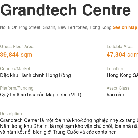
Grandtech Centre
No. 8 On Ping Street, Shatin, New Territories, Hong Kong
See on Map
Gross Floor Area
Lettable Area
39,844
sqm
47,304
sq
Country/Market
Location
Đặc khu Hành chính Hồng Kông
Hong Kong S
Platform/Funding
Asset Class
Quỹ tín thác hậu cần Mapletree (MLT)
hậu cần
Description
Grandtech Center là một tòa nhà kho/công nghiệp nhẹ 22 tầng
Nằm trong khu Shatin, là một trạm kho vận chủ chốt, tòa nhà n
và hầm kết nối biên giới Trung Quốc và các container.