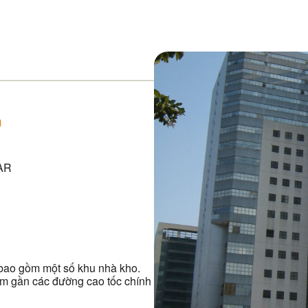
m
AR
 bao gồm một số khu nhà kho.
ằm gần các đường cao tốc chính