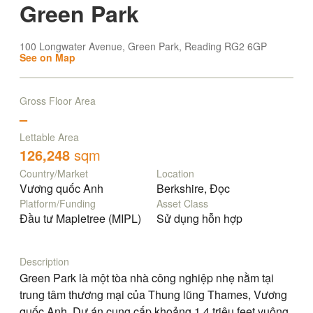
Green Park
100 Longwater Avenue, Green Park, Reading RG2 6GP
See on Map
Gross Floor Area
–
Lettable Area
126,248
sqm
Country/Market
Location
Vương quốc Anh
Berkshire, Đọc
Platform/Funding
Asset Class
Đầu tư Mapletree (MIPL)
Sử dụng hỗn hợp
Description
Green Park là một tòa nhà công nghiệp nhẹ nằm tại
trung tâm thương mại của Thung lũng Thames, Vương
quốc Anh. Dự án cung cấp khoảng 1,4 triệu feet vuông