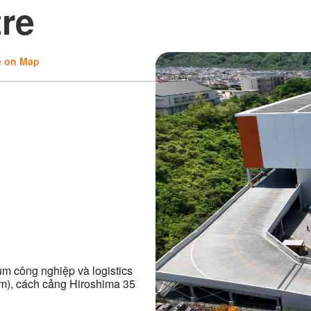
re
e on Map
ụm công nghiệp và logistics
km), cách cảng Hiroshima 35