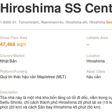
Hiroshima SS Cent
1-8000-51, Tomominami, Asaminami-ku, Hiroshima-shi, Hiroshima
Se
Gross Floor Area
Lettable Area
47,468
sqm
–
Country/Market
Location
Nhật Bản
Hiroshima
Platform/Funding
Asset Class
Quỹ tín thác hậu cần Mapletree (MLT)
hậu cần
Description
Tòa nhà này là một nhà kho bốn tầng có lối đi dốc, nằm trong c
Seifu-Shinto, chỉ cách thành phố Hiroshima 25 phút lái xe (15 
phút (20 km) và cách Sân bay Hiroshima 45 phút (50 km).