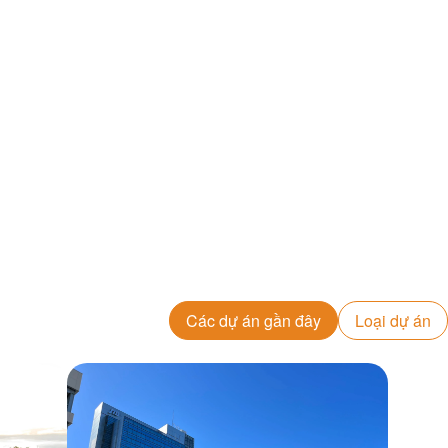
Các dự án gần đây
Loại dự án