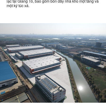
lạc tại Giang Tô, bao gồm bốn dãy nhà kho một tầng và
một ký túc xá.
Name
(Required)