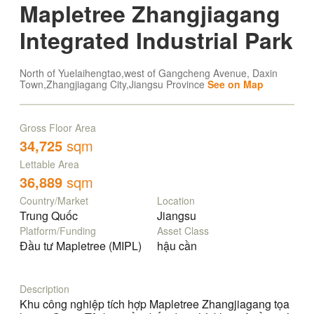
Mapletree Zhangjiagang
Integrated Industrial Park
North of Yuelaihengtao,west of Gangcheng Avenue, Daxin
Town,Zhangjiagang City,Jiangsu Province
See on Map
Gross Floor Area
34,725
sqm
Lettable Area
36,889
sqm
Country/Market
Location
Trung Quốc
Jiangsu
Platform/Funding
Asset Class
Đầu tư Mapletree (MIPL)
hậu cần
Description
Khu công nghiệp tích hợp Mapletree Zhangjiagang tọa