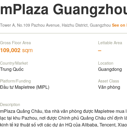
mPlaza Guangzho
Tower A, No.109 Pazhou Avenue, Haizhu District, Guangzhou
See on
Gross Floor Area
Lettable Area
109,002
sqm
–
Country/Market
Location
Trung Quốc
Guangdong
Platform/Funding
Asset Class
Đầu tư Mapletree (MIPL)
Văn phòng
Description
mPlaza Quảng Châu, tòa nhà văn phòng được Mapletree mua l
lạc tại khu Pazhou, nơi được Chính phủ Quảng Châu chỉ định là 
kinh tế kỹ thuật số với các dự án HQ của Alibaba, Tencent, Xia