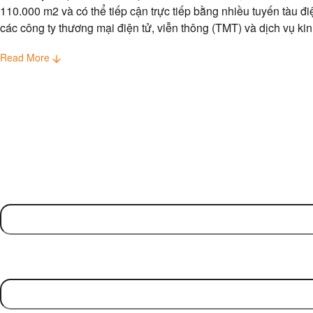
110.000 m2 và có thể tiếp cận trực tiếp bằng nhiều tuyến tàu 
các công ty thương mại điện tử, viễn thông (TMT) và dịch vụ ki
Read More
Name
(Required)
First
Contact Number