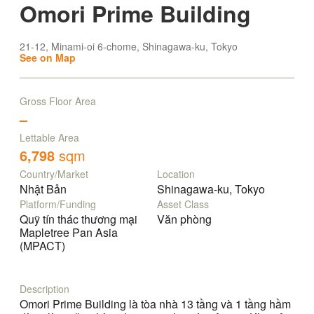
Omori Prime Building
21-12, Minami-oi 6-chome, Shinagawa-ku, Tokyo
See on Map
Gross Floor Area
–
Lettable Area
6,798
sqm
Country/Market
Location
Nhật Bản
Shinagawa-ku, Tokyo
Platform/Funding
Asset Class
Quỹ tín thác thương mại
Văn phòng
Mapletree Pan Asia
(MPACT)
Description
Omori Prime Building là tòa nhà 13 tầng và 1 tầng hầm