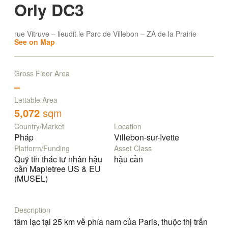
Orly DC3
rue Vitruve – lieudit le Parc de Villebon – ZA de la Prairie
See on Map
Gross Floor Area
–
Lettable Area
5,072
sqm
Country/Market
Location
Pháp
Villebon-sur-Ivette
Platform/Funding
Asset Class
Quỹ tín thác tư nhân hậu
hậu cần
cần Mapletree US & EU
(MUSEL)
Description
tâm lạc tại 25 km về phía nam của Paris, thuộc thị trấn