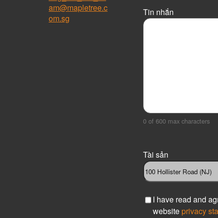
am@mapletree.c
Tin nhắn
om.sg
0 of 600 max characters
Tài sản
C
I have read and ag
h
website
privacy st