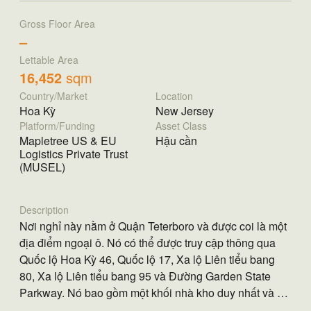
Gross Floor Area
–
Lettable Area
16,452
sqm
Country/Market
Location
Hoa Kỳ
New Jersey
Platform/Funding
Asset Class
Mapletree US & EU
Hậu cần
Logistics Private Trust
(MUSEL)
Description
Nơi nghỉ này nằm ở Quận Teterboro và được coi là một
địa điểm ngoại ô. Nó có thể được truy cập thông qua
Quốc lộ Hoa Kỳ 46, Quốc lộ 17, Xa lộ Liên tiểu bang
80, Xa lộ Liên tiểu bang 95 và Đường Garden State
Parkway. Nó bao gồm một khối nhà kho duy nhất và có
chiều cao trần rõ ràng là 16 feet, 307 chỗ đậu xe, 16