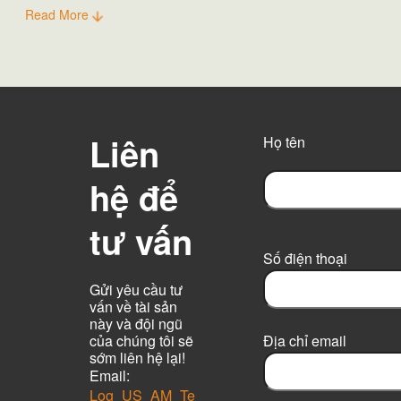
Read More
cửa bến tàu và được phun nước đầy đủ.
Liên
Họ tên
hệ để
F
tư vấn
i
r
Số điện thoại
s
t
Gửi yêu cầu tư
vấn về tài sản
này và đội ngũ
của chúng tôi sẽ
Địa chỉ email
sớm liên hệ lại!
Email:
Log_US_AM_Te