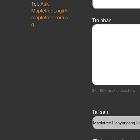
Tel:
Ask-
MapletreeLog@
mapletree.com.s
Tin nhắn
g
0 of 600 max characters
Tài sản