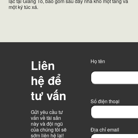
lạc tại Giang Tô, bao gồm sáu dãy nhà kho một tầng và
một ký túc xá.
Liên
Họ tên
hệ để
F
tư vấn
i
r
Số điện thoại
s
t
Gửi yêu cầu tư
vấn về tài sản
này và đội ngũ
của chúng tôi sẽ
Địa chỉ email
sớm liên hệ lại!