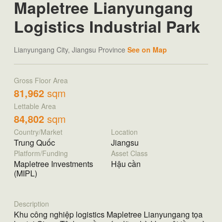
Mapletree Lianyungang
Logistics Industrial Park
Lianyungang City, Jiangsu Province
See on Map
Gross Floor Area
81,962
sqm
Lettable Area
84,802
sqm
Country/Market
Location
Trung Quốc
Jiangsu
Platform/Funding
Asset Class
Mapletree Investments
Hậu cần
(MIPL)
Description
Khu công nghiệp logistics Mapletree Lianyungang tọa