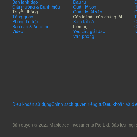
Ban lãnh đạo
Đầu tư
Q
Giải thưởng & Danh hiệu
Quản lý vốn
H
Truyền thông
Quản lý tài sản
C
Tổng quan
Các tài sản của chúng tôi
T
Phòng tin tức
Xem tất cả
C
Báo cáo & Ấn phẩm
Liên hệ
C
Video
Yêu cầu giải đáp
N
Văn phòng
Điều khoản sử dụng
Chính sách quyền riêng tư
Điều khoản và đi
Bản quyền © 2026 Mapletree Investments Pte Ltd. Bảo lưu mọi 