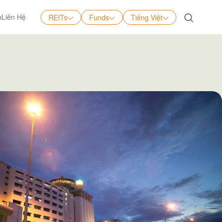
p
Liên Hệ
REITs
Funds
Tiếng Việt
Tiếng Việt
English
中文
日本語