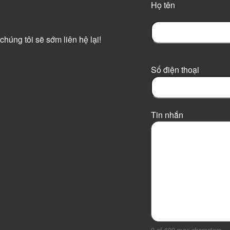
Họ tên
chúng tôi sẽ sớm liên hệ lại!
F
i
r
Số điện thoại
s
t
Tin nhắn
0 of 600 max characters