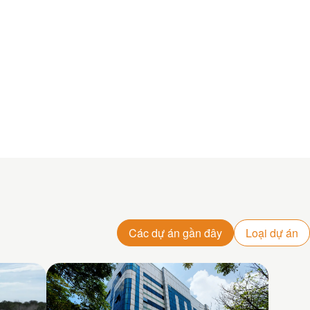
Các dự án gần đây
Loại dự án