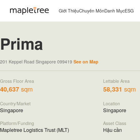
Giới Thiệu
Chuyên Môn
Danh Mục
ESG
Prima
201 Keppel Road Singapore 099419
See on Map
Gross Floor Area
Lettable Area
40,637
sqm
58,331
sqm
Country/Market
Location
Singapore
Singapore
Platform/Funding
Asset Class
Mapletree Logistics Trust (MLT)
Hậu cần