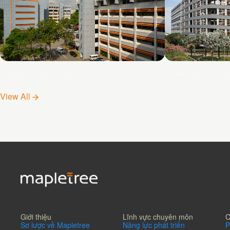
Kolam Ayer 1
Mapletree J
Hub
View All
Giới thiệu
Lĩnh vực chuyên môn
C
Sơ lược về Mapletree
Năng lực phát triển
P