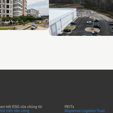
oo Koon Logistics
Chai Chee Lane
am kết ESG của chúng tôi
REITs
hát triển bền vững
Mapletree Logistics Trust