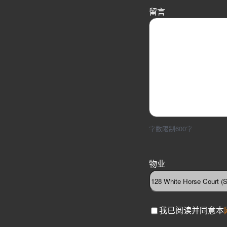
留言
字数限制600字
物业
C
我已阅读并同意本
h