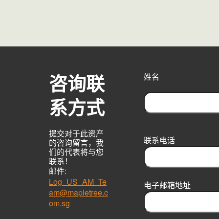
咨询联
姓名
系方式
F
i
提交对于此资产
r
联系电话
的咨询留言，我
s
们的代表将与您
t
联系！
邮件:
Log_US_AM_Te
电子邮箱地址
am@mapletree.c
om.sg