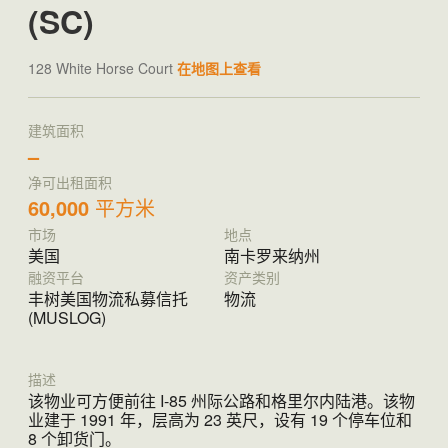
(SC)
128 White Horse Court
在地图上查看
建筑面积
–
净可出租面积
60,000
平方米
市场
地点
美国
南卡罗来纳州
融资平台
资产类别
丰树美国物流私募信托
物流
(MUSLOG)​
描述
该物业可方便前往 I-85 州际公路和格里尔内陆港。该物
业建于 1991 年，层高为 23 英尺，设有 19 个停车位和
8 个卸货门。