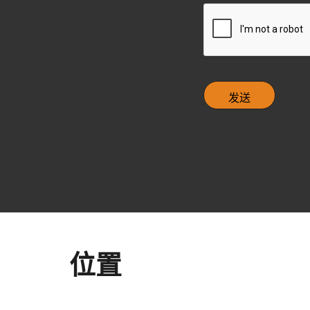
e
C
c
A
k
P
b
T
o
C
x
H
A
位置