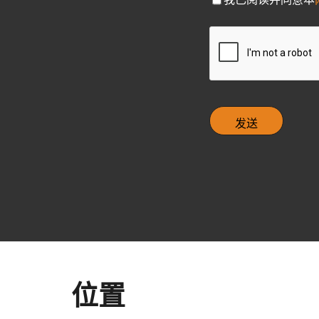
h
e
C
c
A
k
P
b
T
o
C
x
H
A
位置