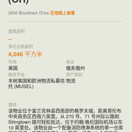
3600 Brookham Drive
在地图上查看
建筑面积
–
净可出租面积
4,046
平方米
市场
地点
美国
俄亥俄州
融资平台
资产类别
丰树美国和欧洲物流私募信
物流
托 (MUSEL)
描述
该物业位于富兰克林县西南部的格罗夫城，距离哥伦布
中央商务区西南六英里。从 270 号、71 号州际公路和
Stringtown 路可轻松抵达，位于约翰·格伦国际机场以东
10 英里处。该物业由一个配备消防喷淋系统的单一仓库