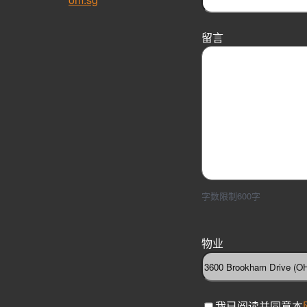
留言
字数限制600字
物业
C
我已阅读并同意本