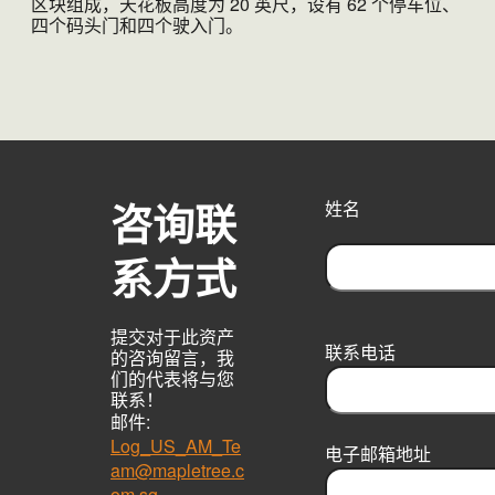
区块组成，天花板高度为 20 英尺，设有 62 个停车位、
四个码头门和四个驶入门。
咨询联
姓名
系方式
F
i
提交对于此资产
r
联系电话
的咨询留言，我
s
们的代表将与您
t
联系！
邮件:
Log_US_AM_Te
电子邮箱地址
am@mapletree.c
om.sg