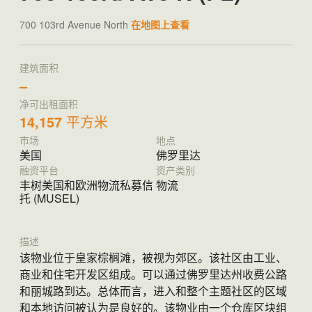
700 103rd Avenue North
在地图上查看
建筑面积
–
净可出租面积
14,157
平方米
市场
地点
美国
佛罗里达
融资平台
资产类别
丰树美国和欧洲物流私募信
物流
托 (MUSEL)
描述
该物业位于皇家棕榈滩，被视为郊区。该社区由工业、
商业和住宅开发区组成。可以通过佛罗里达州收费公路
和丽城路到达。总体而言，进入和整个主题社区的区域
和本地访问被认为是良好的。该物业由一个仓库区块组