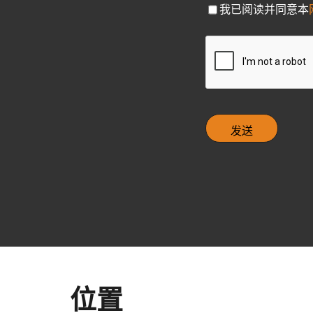
C
我已阅读并同意本
h
e
C
c
A
k
P
b
T
o
C
x
H
A
位置