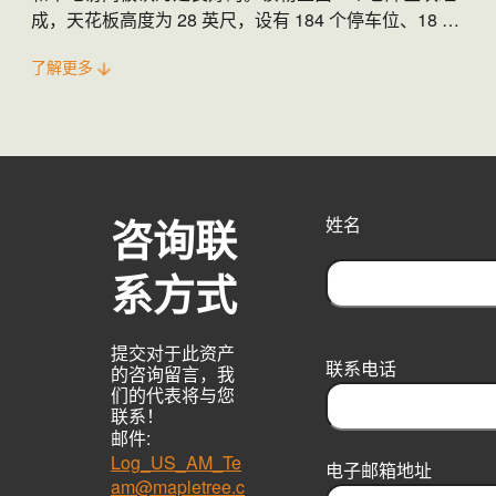
成，天花板高度为 28 英尺，设有 184 个停车位、18 个
码头门、两个驶入门，并配有洒水系统。
了解更多
咨询联
姓名
系方式
F
i
提交对于此资产
r
联系电话
的咨询留言，我
s
们的代表将与您
t
联系！
邮件:
Log_US_AM_Te
电子邮箱地址
am@mapletree.c