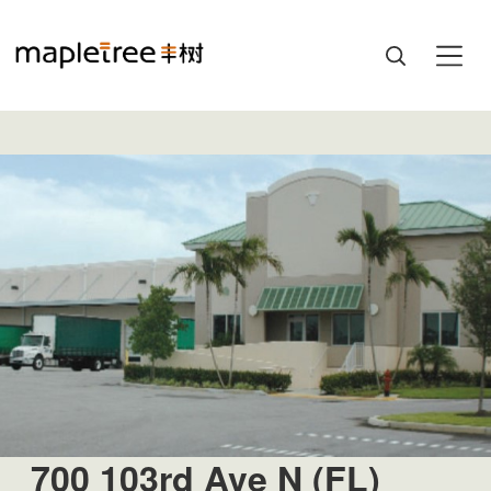
700 103rd Ave N (FL)