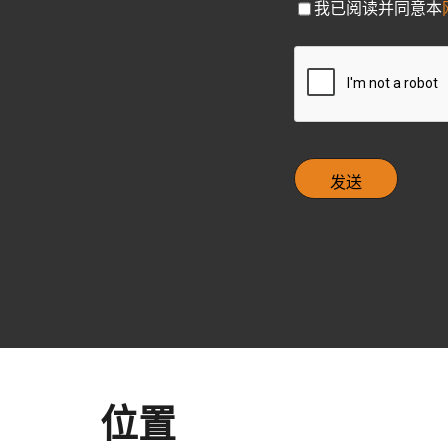
C
我已阅读并同意本
h
e
C
c
A
k
P
b
T
o
C
x
H
A
位置