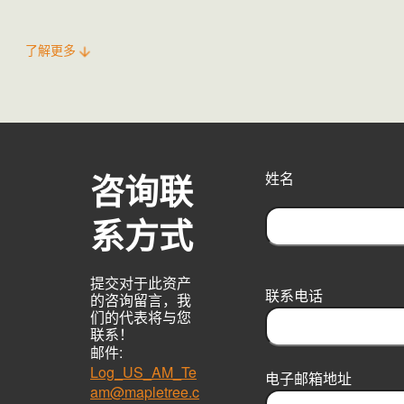
了解更多
咨询联
姓名
系方式
F
i
提交对于此资产
r
联系电话
的咨询留言，我
s
们的代表将与您
t
联系！
邮件:
Log_US_AM_Te
电子邮箱地址
am@mapletree.c