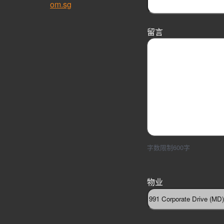
om.sg
留言
字数限制600字
物业