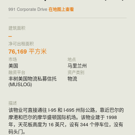
991 Corporate Drive
在地图上查看
建筑面积
–
净可出租面积
76,169
平方米
市场
地点
美国
马里兰州
融资平台
资产类别
丰树美国物流私募信托
物流
(MUSLOG)​
描述
该物业可直接通往 I-95 和 I-695 州际公路，靠近巴尔的
摩港和巴尔的摩华盛顿国际机场。该物业建于 1998
年，天花板高度为 16 英尺，设有 344 个停车位，没有
码头门。