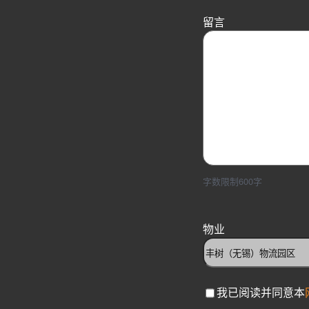
留言
字数限制600字
物业
C
我已阅读并同意本
h