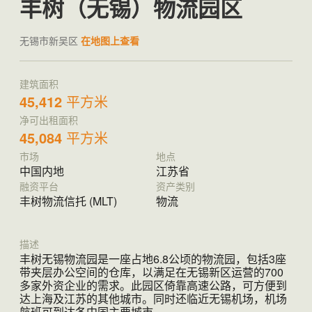
丰树（无锡）物流园区
无锡市新吴区
在地图上查看
建筑面积
45,412
平方米
净可出租面积
45,084
平方米
市场
地点
中国内地
江苏省
融资平台
资产类别
丰树物流信托 (MLT)
物流
描述
丰树无锡物流园是一座占地6.8公顷的物流园，包括3座
带夹层办公空间的仓库，以满足在无锡新区运营的700
多家外资企业的需求。此园区倚靠高速公路，可方便到
达上海及江苏的其他城市。同时还临近无锡机场，机场
航班可到达各中国主要城市。