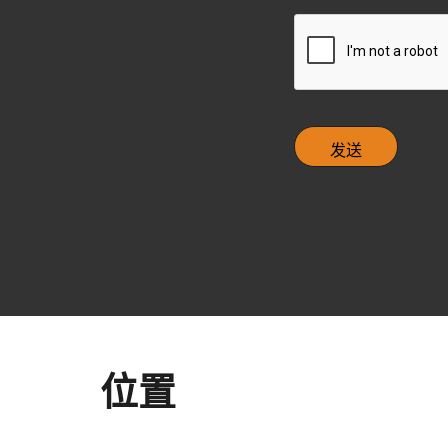
e
C
c
A
k
P
b
T
o
C
x
H
A
位置