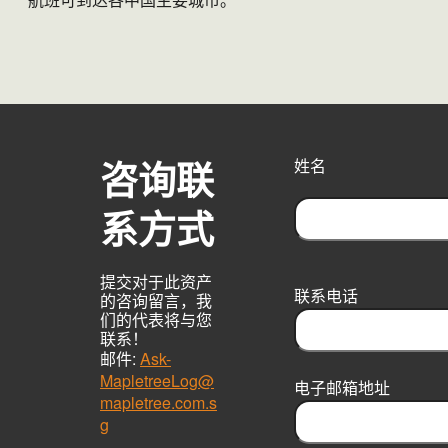
咨询联
姓名
系方式
F
i
提交对于此资产
r
联系电话
的咨询留言，我
s
们的代表将与您
t
联系！
邮件:
Ask-
MapletreeLog@
电子邮箱地址
mapletree.com.s
g