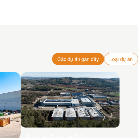
Các dự án gần đây
Loại dự án
Palol de Revardit DC1