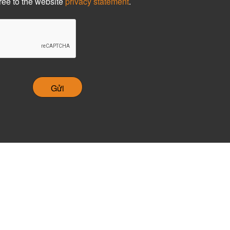
ree to the website
privacy statement
.