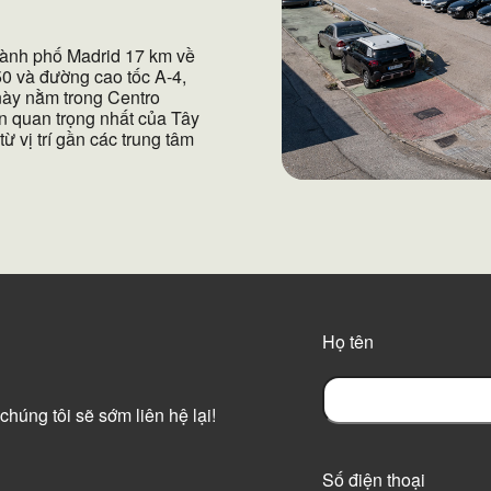
hành phố Madrid 17 km về
0 và đường cao tốc A-4,
 này nằm trong Centro
n quan trọng nhất của Tây
ừ vị trí gần các trung tâm
Họ tên
chúng tôi sẽ sớm liên hệ lại!
F
i
r
Số điện thoại