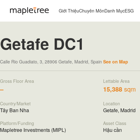
Giới Thiệu
Chuyên Môn
Danh Mục
ESG
Getafe DC1
Calle Rio Guadiato, 3, 28906 Getafe, Madrid, Spain
See on Map
Gross Floor Area
Lettable Area
–
15,388
sqm
Country/Market
Location
Tây Ban Nha
Getafe, Madrid
Platform/Funding
Asset Class
Mapletree Investments (MIPL)
Hậu cần