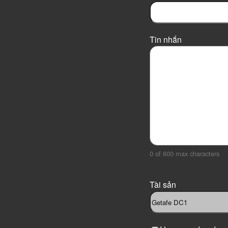
s
t
Tin nhắn
0 of 600 max characters
Tài sản