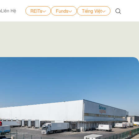
p
Liên Hệ
REITs
Funds
Tiếng Việt
Tiếng Việt
English
中文
日本語