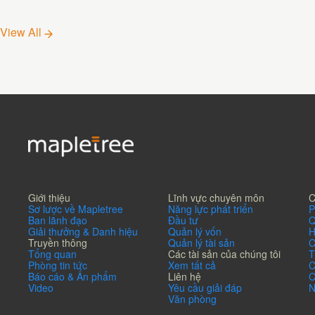
Alicante DC1
Ribarroja D
View All
Giới thiệu
Lĩnh vực chuyên môn
C
Sơ lược về Mapletree
Năng lực phát triển
P
Ban lãnh đạo
Đầu tư
Q
Giải thưởng & Danh hiệu
Quản lý vốn
H
Truyền thông
Quản lý tài sản
C
Tổng quan
Các tài sản của chúng tôi
T
Phòng tin tức
Xem tất cả
C
Báo cáo & Ấn phẩm
Liên hệ
C
Video
Yêu cầu giải đáp
N
Văn phòng