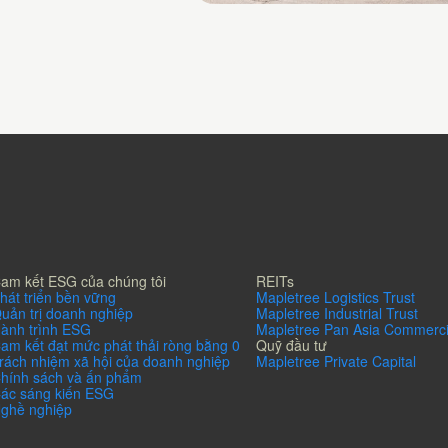
C1
Aldaia DC1
am kết ESG của chúng tôi
REITs
hát triển bền vững
Mapletree Logistics Trust
uản trị doanh nghiệp
Mapletree Industrial Trust
ành trình ESG
Mapletree Pan Asia Commerci
am kết đạt mức phát thải ròng bằng 0
Quỹ đầu tư
rách nhiệm xã hội của doanh nghiệp
Mapletree Private Capital
hính sách và ấn phẩm
ác sáng kiến ESG
ghề nghiệp