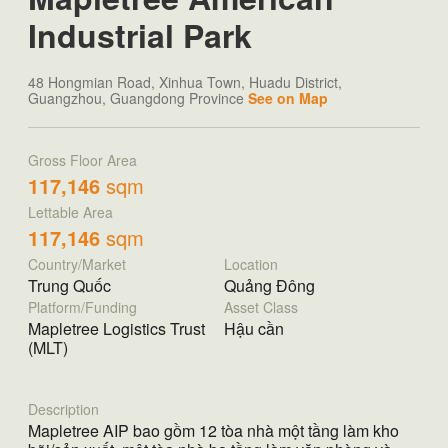
Industrial Park
48 Hongmian Road, Xinhua Town, Huadu District,
Guangzhou, Guangdong Province
See on Map
Gross Floor Area
117,146
sqm
Lettable Area
117,146
sqm
Country/Market
Location
Trung Quốc
Quảng Đông
Platform/Funding
Asset Class
Mapletree Logistics Trust
Hậu cần
(MLT)
Description
Mapletree AIP bao gồm 12 tòa nhà một tầng làm kho