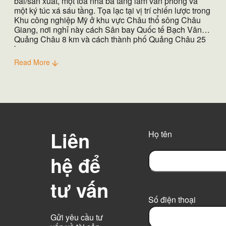
bãi/sản xuất, một tòa nhà ba tầng làm văn phòng và
một ký túc xá sáu tầng. Tọa lạc tại vị trí chiến lược trong
Khu công nghiệp Mỹ ở khu vực Châu thổ sông Châu
Giang, nơi nghỉ này cách Sân bay Quốc tế Bạch Vân
Quảng Châu 8 km và cách thành phố Quảng Châu 25
km.
Read More
Liên
Họ tên
hệ để
F
tư vấn
i
r
Số điện thoại
s
t
Gửi yêu cầu tư