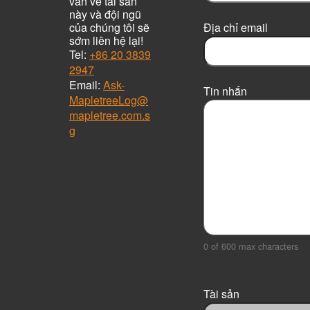
vấn về tài sản
này và đội ngũ
của chúng tôi sẽ
Địa chỉ email
sớm liên hệ lại!
Tel:
+86 20 3839
2947
Email:
Ask-
Tin nhắn
MapletreeLog@
mapletree.com.s
g
0 of 600 max characters
Tài sản