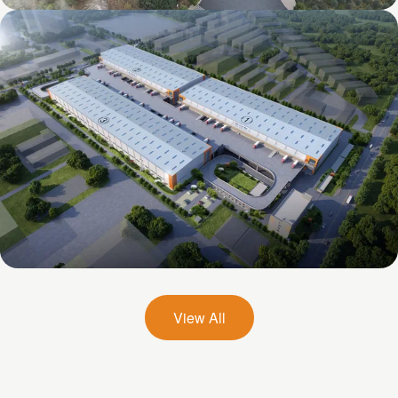
Mapletree International Food (Chengdu)
Intelligent Industrial Base
Mapletree (Qihe) International
Comprehensive Industrial Park
View All