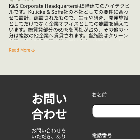
K&S Corporate Headquartersは5階建てのハイテクビ
ルです。Kulicke & Soffa社の本社としての要件に合わ
せて設計、建設されたもので、生産や研究、開発施設
としてだけでなく企業オフィスとしての施設を備えて
います。総賃貸部分の69%を同社が占め、その他の部
分は複数の他企業へ賃貸されます。当施設はクリーン
産業、および軽工業に適しています。MRTのAng Mo
Kio駅が近く、またCTEやSLEといった主要高速道路の
Read More
利用が便利です。
お問い
お名前
合わせ
F
i
お問い合わせを
r
電話番号
いただき、あり
s