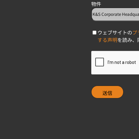
物件
C
ウェブサイトの
プ
h
する声明
を読み、
e
c
C
k
A
b
P
o
T
x
C
H
A