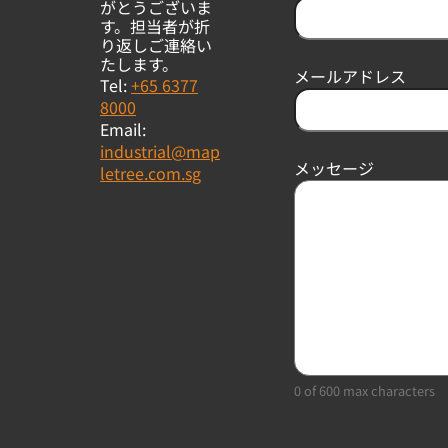
がとうございま
t
す。担当者が折
り返しご連絡い
たします。
メールアドレス
Tel:
+65 6377
8000
Email:
industrial@map
メッセージ
letree.com.sg
0 of 600 max characters