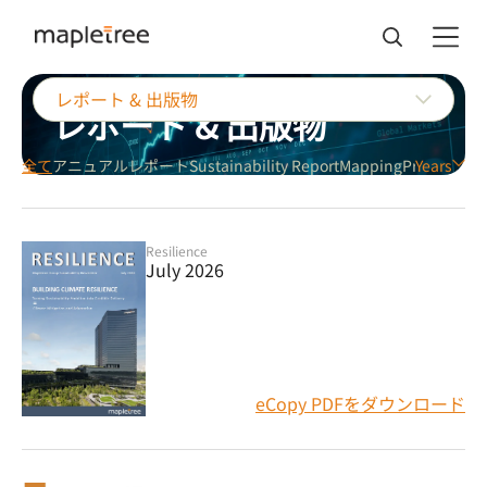
レポート & 出版物
レポート & 出版物
全て
アニュアルレポート
Sustainability Report
Mapping
Private Insi
Years
Resilience
July 2026
eCopy PDFをダウンロード