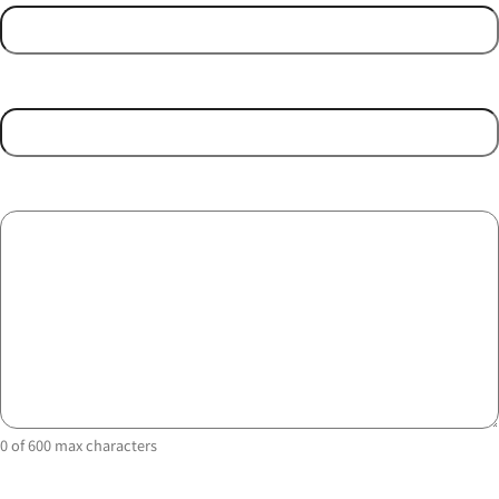
Email Address
(Required)
Message
(Required)
0 of 600 max characters