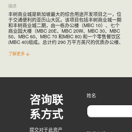
描述
丰树商业城是新加坡最大的综合用途开发项目之一，位
于交通便利的亚历山大区。该项目包括丰树商业城一期
和丰树商业城二期，由一栋办公楼（MBC 10）、七个
商业园大楼（MBC 20E、MBC 20W、MBC 30、MBC
50、MBC 60、MBC 70 和MBC 80) 和一个零售餐饮区
(MBC 40)组成。总计约 290 万平方英尺的优质办公楼、
商业园和零售空间满足、提升和超越现代企业的需求。
了解更多
丰树商业城被誉为未来的工作场所，校园式的工作环境
按照甲级建筑标准建设，视野开阔，高度灵活且宽敞的
无柱楼板面积高达 32,000 平方英尺，层高3.2 米，优质
外观和最先进的建筑管理系统。部分商业园单元可以在
同一层跨楼无缝相连，以满足大租户的需求。
丰树商业城提供了一个精心规划的“工作和休闲”环境，
特别适合那些希望将办公室和后台支持功能集中在一个
咨询联
姓名
地点的公司。该物业拥有全套现代化设施，包括多功能
厅和会议设施、带温水游泳池的健身房、便利店、托儿
中心、诊所和自助洗衣店。宽阔的公共空间、生态池
系方式
塘、郁郁葱葱的自然景观、艺术装置、便捷通往附近公
园以及各个公共交通枢纽，进一步增强了丰树商业城作
F
为现代企业的首选地点。丰树商业城的环保可持续设计
i
提交对于此资产
和特色还赢得了多项著名的本地和国际奖项。
r