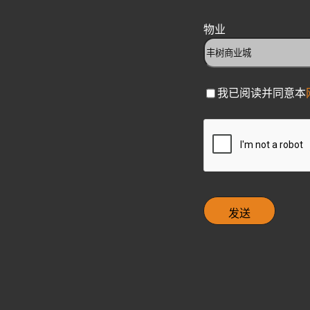
物业
C
我已阅读并同意本
h
e
C
c
A
k
P
b
T
o
C
x
H
A