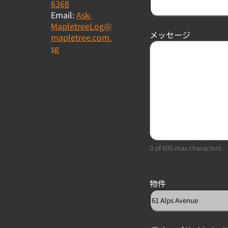
6368
Email:
Ask-
MapletreeLog@
メッセージ
mapletree.com.
sg
0 of 600 max characters
物件