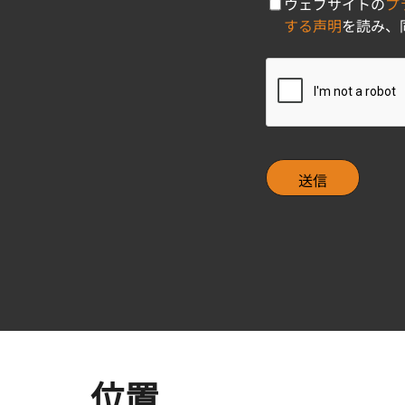
C
ウェブサイトの
プ
h
する声明
を読み、
e
c
C
k
A
b
P
o
T
x
C
H
A
位置