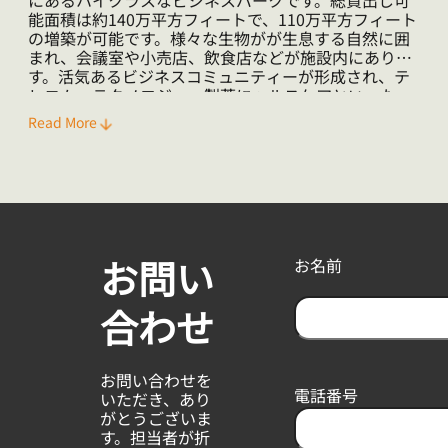
にあるハイクラスなビジネスパークです。総貸出し可
能面積は約140万平方フィートで、110万平方フィート
の増築が可能です。様々な生物がが生息する自然に囲
まれ、会議室や小売店、飲食店などが施設内にありま
す。活気あるビジネスコミュニティーが形成され、テ
レコム、テクノロジー、製薬にヘルスケアといった
様々なグローバル企業のオフィスがあります。 M4高速
Read More
道路の北側にある便利な立地で、ロンドン中心部やヒ
ースロー空港に程近く、Reading townの中心部までは
車で10分です。
お問い
お名前
合わせ
F
i
お問い合わせを
r
電話番号
いただき、あり
s
がとうございま
t
す。担当者が折