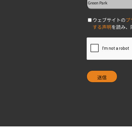
C
ウェブサイトの
プ
h
する声明
を読み、
e
c
C
k
A
b
P
o
T
x
C
H
A