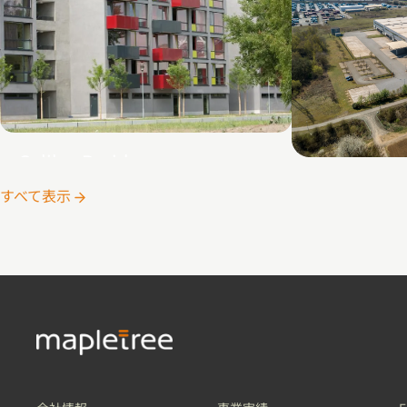
Galileo Residenz
Wetzlar DC
すべて表示