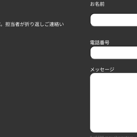
お名前
す。担当者が折り返しご連絡い
F
i
r
電話番号
s
t
メッセージ