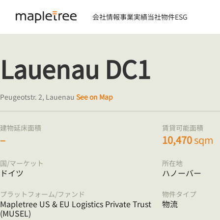
会社情報
事業実績
当社物件
ESG
Lauenau DC1
Peugeotstr. 2, Lauenau
See on Map
建物延床面積
賃貸可能面積
–
10,470
sqm
国/マーケット
所在地
ドイツ
ハノーバー
プラットフォーム/ファンド
物件タイプ
Mapletree US & EU Logistics Private Trust
物流
(MUSEL)