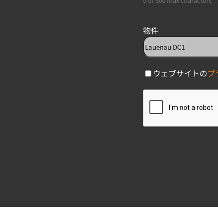
0 of 600 max characters
物件
C
ウェブサイトの
プ
h
C
e
A
c
P
k
T
b
C
o
H
x
A