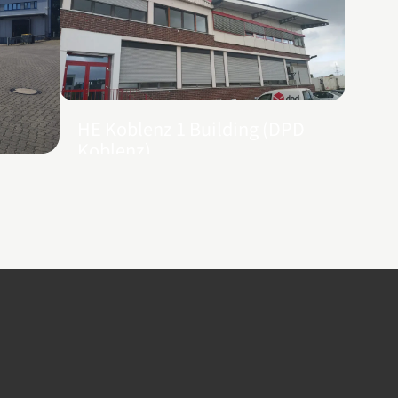
HE Koblenz 1 Building (DPD
Koblenz)
ntos)